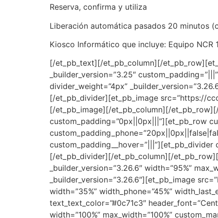
Reserva, confirma y utiliza
Liberación automática pasados 20 minutos (c
Kiosco Informático que incluye: Equipo NCR 17
[/et_pb_text][/et_pb_column][/et_pb_row][et
_builder_version=”3.25″ custom_padding=”|||
divider_weight=”4px” _builder_version=”3.26
[/et_pb_divider][et_pb_image src=”https://c
[/et_pb_image][/et_pb_column][/et_pb_row][/
custom_padding=”0px||0px|||”][et_pb_row cu
custom_padding_phone=”20px||0px||false|fals
custom_padding__hover=”|||”][et_pb_divider c
[/et_pb_divider][/et_pb_column][/et_pb_row]
_builder_version=”3.26.6″ width=”95%” max_
_builder_version=”3.26.6″][et_pb_image src=”
width=”35%” width_phone=”45%” width_last_ed
text_text_color=”#0c71c3″ header_font=”Centu
width=”100%” max_width=”100%” custom_margi