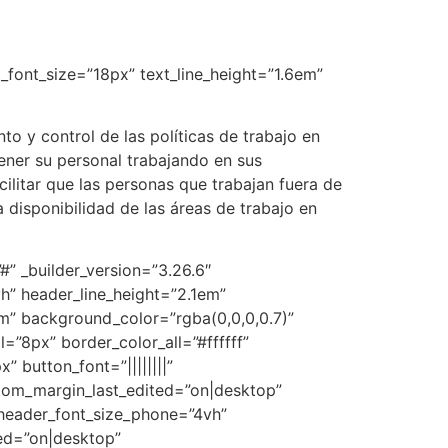
xt_font_size=”18px” text_line_height=”1.6em”
to y control de las políticas de trabajo en
ener su personal trabajando en sus
ilitar que las personas que trabajan fuera de
 disponibilidad de las áreas de trabajo en
#” _builder_version=”3.26.6″
vh” header_line_height=”2.1em”
6em” background_color=”rgba(0,0,0,0.7)”
8px” border_color_all=”#ffffff”
 button_font=”||||||||”
tom_margin_last_edited=”on|desktop”
header_font_size_phone=”4vh”
ted=”on|desktop”