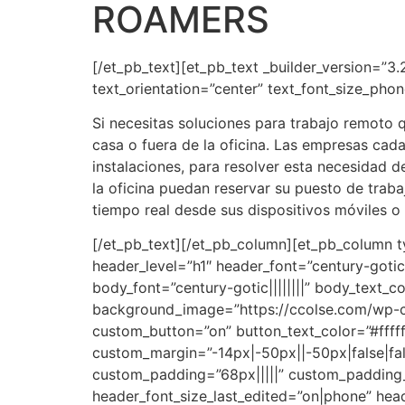
ROAMERS
[/et_pb_text][et_pb_text _builder_version=”3.2
text_orientation=”center” text_font_size_pho
Si necesitas soluciones para trabajo remoto q
casa o fuera de la oficina. Las empresas cad
instalaciones, para resolver esta necesidad 
la oficina puedan reservar su puesto de traba
tiempo real desde sus dispositivos móviles 
[/et_pb_text][/et_pb_column][et_pb_column ty
header_level=”h1″ header_font=”century-gotic|
body_font=”century-gotic||||||||” body_text_
background_image=”https://ccolse.com/wp-co
custom_button=”on” button_text_color=”#ffffff
custom_margin=”-14px|-50px||-50px|false|fa
custom_padding=”68px|||||” custom_padding
header_font_size_last_edited=”on|phone” hea