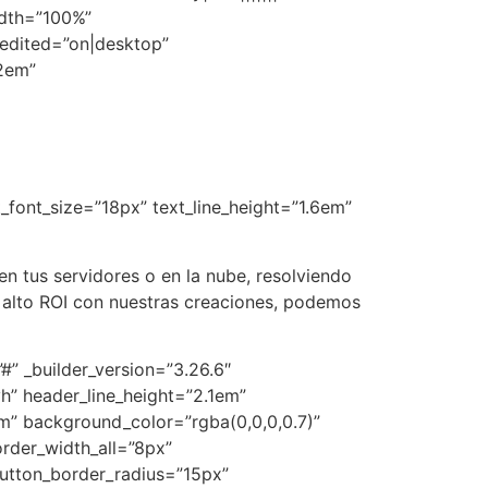
idth=”100%”
_edited=”on|desktop”
.2em”
xt_font_size=”18px” text_line_height=”1.6em”
n tus servidores o en la nube, resolviendo
 alto ROI con nuestras creaciones, podemos
#” _builder_version=”3.26.6″
vh” header_line_height=”2.1em”
6em” background_color=”rgba(0,0,0,0.7)”
rder_width_all=”8px”
 button_border_radius=”15px”