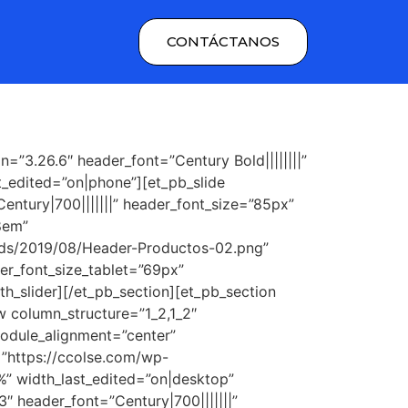
CONTÁCTANOS
on=”3.26.6″ header_font=”Century Bold||||||||”
t_edited=”on|phone”][et_pb_slide
ntury|700|||||||” header_font_size=”85px”
.8em”
ads/2019/08/Header-Productos-02.png”
r_font_size_tablet=”69px”
h_slider][/et_pb_section][et_pb_section
w column_structure=”1_2,1_2″
odule_alignment=”center”
=”https://ccolse.com/wp-
%” width_last_edited=”on|desktop”
″ header_font=”Century|700|||||||”