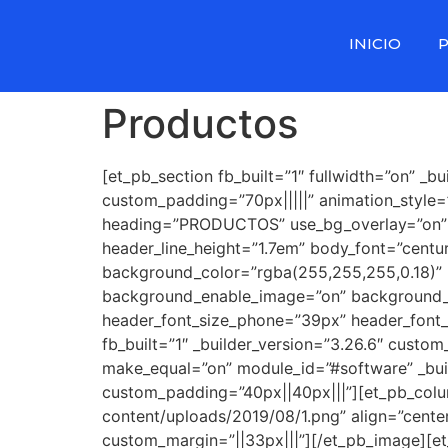
INICIO
Productos
[et_pb_section fb_built=”1″ fullwidth=”on” _bu
custom_padding=”70px|||||” animation_style=
heading=”PRODUCTOS” use_bg_overlay=”on” _bu
header_line_height=”1.7em” body_font=”centur
background_color=”rgba(255,255,255,0.18)”
background_enable_image=”on” background_po
header_font_size_phone=”39px” header_font_si
fb_built=”1″ _builder_version=”3.26.6″ custo
make_equal=”on” module_id=”#software” _bui
custom_padding=”40px||40px|||”][et_pb_colum
content/uploads/2019/08/1.png” align=”cente
custom_margin=”||33px|||”][/et_pb_image][et_