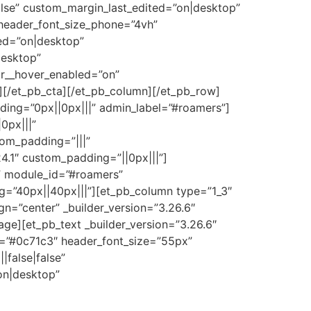
false” custom_margin_last_edited=”on|desktop”
header_font_size_phone=”4vh”
ted=”on|desktop”
desktop”
or__hover_enabled=”on”
”][/et_pb_cta][/et_pb_column][/et_pb_row]
dding=”0px||0px|||” admin_label=”#roamers”]
0px|||”
tom_padding=”|||”
4.1″ custom_padding=”||0px|||”]
n” module_id=”#roamers”
=”40px||40px|||”][et_pb_column type=”1_3″
n=”center” _builder_version=”3.26.6″
e][et_pb_text _builder_version=”3.26.6″
or=”#0c71c3″ header_font_size=”55px”
false|false”
on|desktop”