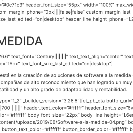
or=”#0c71c3″ header_font_size=”55px” width=”100%” max_w
tom_margin_phone=”0px||||false|false” custom_margin_last
ze_last_edited=”on|desktop” header_line_height_phone=”1
MEDIDA
6.6″ text_font=”Century||||||||” text_text_align=”center” te
ne=”16px” text_font_size_last_edited=”on|desktop”]
stá en la creación de soluciones de software a la medida e
, compañías de alto reconocimiento que han logrado un muy
atilidad y un alto grado de adaptabilidad y rentabilidad.
pe=”1_2″ _builder_version=”3.26.6″][et_pb_cta button_url=”
700|||||||” header_text_color=”#ffffff” header_font_size=”6
color=”#ffffff” body_font_size=”22px” body_line_height=”1.
ontent/uploads/2019/08/Software-a-la-medida-04.png” bo
 button_text_color=”#ffffff” button_border_color=”#ffffff”