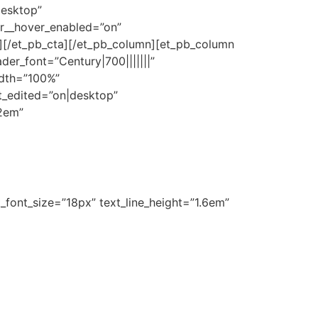
desktop”
or__hover_enabled=”on”
”][/et_pb_cta][/et_pb_column][et_pb_column
der_font=”Century|700|||||||”
idth=”100%”
t_edited=”on|desktop”
.2em”
xt_font_size=”18px” text_line_height=”1.6em”