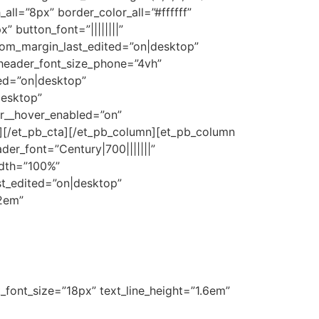
l=”8px” border_color_all=”#ffffff”
 button_font=”||||||||”
tom_margin_last_edited=”on|desktop”
header_font_size_phone=”4vh”
ted=”on|desktop”
desktop”
or__hover_enabled=”on”
”][/et_pb_cta][/et_pb_column][et_pb_column
der_font=”Century|700|||||||”
idth=”100%”
st_edited=”on|desktop”
.2em”
xt_font_size=”18px” text_line_height=”1.6em”