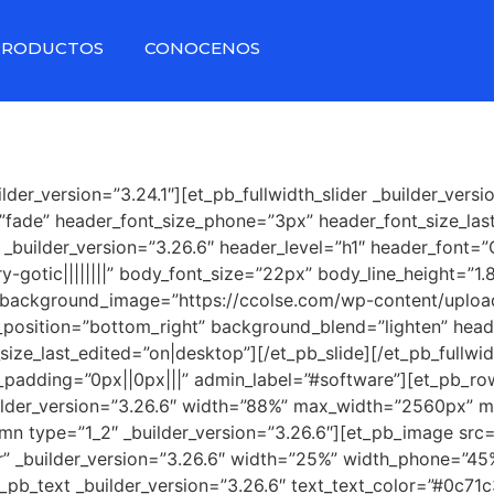
PRODUCTOS
CONOCENOS
ilder_version=”3.24.1″][et_pb_fullwidth_slider _builder_versi
”fade” header_font_size_phone=”3px” header_font_size_las
ilder_version=”3.26.6″ header_level=”h1″ header_font=”Ce
y-gotic||||||||” body_font_size=”22px” body_line_height=”1
 background_image=”https://ccolse.com/wp-content/uplo
sition=”bottom_right” background_blend=”lighten” heade
ze_last_edited=”on|desktop”][/et_pb_slide][/et_pb_fullwidt
m_padding=”0px||0px|||” admin_label=”#software”][et_pb_ro
lder_version=”3.26.6″ width=”88%” max_width=”2560px” m
n type=”1_2″ _builder_version=”3.26.6″][et_pb_image src
r” _builder_version=”3.26.6″ width=”25%” width_phone=”45
pb_text _builder_version=”3.26.6″ text_text_color=”#0c71c3