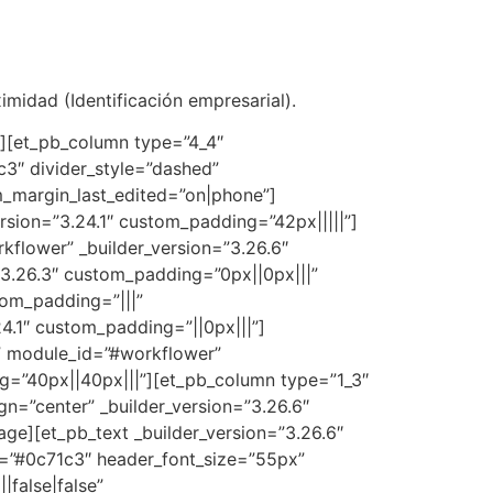
imidad (Identificación empresarial).
”][et_pb_column type=”4_4″
c3″ divider_style=”dashed”
m_margin_last_edited=”on|phone”]
rsion=”3.24.1″ custom_padding=”42px|||||”]
kflower” _builder_version=”3.26.6″
3.26.3″ custom_padding=”0px||0px|||”
tom_padding=”|||”
4.1″ custom_padding=”||0px|||”]
n” module_id=”#workflower”
=”40px||40px|||”][et_pb_column type=”1_3″
n=”center” _builder_version=”3.26.6″
e][et_pb_text _builder_version=”3.26.6″
or=”#0c71c3″ header_font_size=”55px”
false|false”