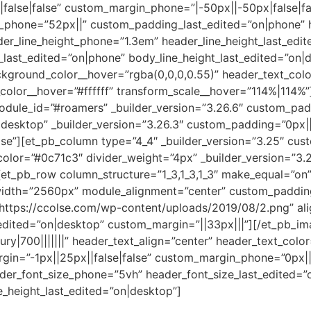
|||false|false” custom_margin_phone=”|-50px||-50px|false|
_phone=”52px||” custom_padding_last_edited=”on|phone” 
der_line_height_phone=”1.3em” header_line_height_last_edi
last_edited=”on|phone” body_line_height_last_edited=”on|
kground_color__hover=”rgba(0,0,0,0.55)” header_text_col
_color__hover=”#ffffff” transform_scale__hover=”114%|114%
 module_id=”#roamers” _builder_version=”3.26.6″ custom_pa
desktop” _builder_version=”3.26.3″ custom_padding=”0px||
e”][et_pb_column type=”4_4″ _builder_version=”3.25″ cus
olor=”#0c71c3″ divider_weight=”4px” _builder_version=”3.2
[et_pb_row column_structure=”1_3,1_3,1_3″ make_equal=”o
width=”2560px” module_alignment=”center” custom_padding
https://ccolse.com/wp-content/uploads/2019/08/2.png” alig
ited=”on|desktop” custom_margin=”||33px|||”][/et_pb_imag
ry|700|||||||” header_text_align=”center” header_text_col
n=”-1px||25px||false|false” custom_margin_phone=”0px||||
der_font_size_phone=”5vh” header_font_size_last_edited=”
e_height_last_edited=”on|desktop”]