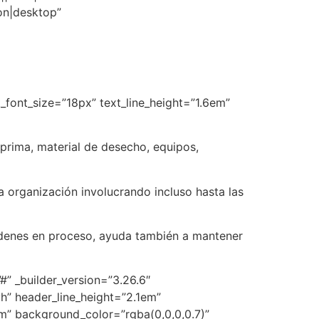
on|desktop”
xt_font_size=”18px” text_line_height=”1.6em”
 prima, material de desecho, equipos,
a organización involucrando incluso hasta las
órdenes en proceso, ayuda también a mantener
#” _builder_version=”3.26.6″
vh” header_line_height=”2.1em”
6em” background_color=”rgba(0,0,0,0.7)”