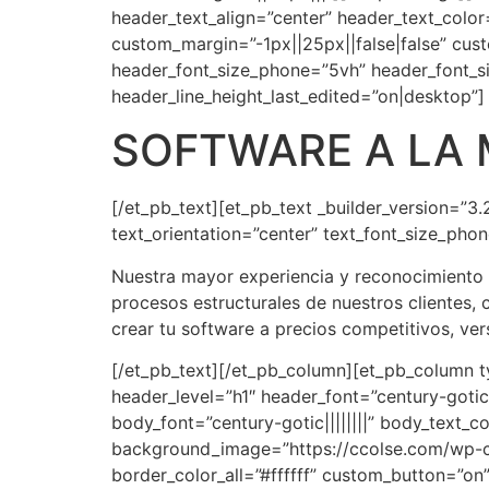
header_text_align=”center” header_text_col
custom_margin=”-1px||25px||false|false” cus
header_font_size_phone=”5vh” header_font_si
header_line_height_last_edited=”on|desktop”]
SOFTWARE A LA 
[/et_pb_text][et_pb_text _builder_version=”3.2
text_orientation=”center” text_font_size_pho
Nuestra mayor experiencia y reconocimiento e
procesos estructurales de nuestros clientes
crear tu software a precios competitivos, vers
[/et_pb_text][/et_pb_column][et_pb_column ty
header_level=”h1″ header_font=”century-gotic|
body_font=”century-gotic||||||||” body_text_
background_image=”https://ccolse.com/wp-c
border_color_all=”#ffffff” custom_button=”on”