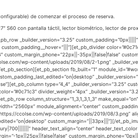
onfigurable) de comenzar el proceso de reserva.
″ S60 con pantalla táctil, lector biométrico, lector de prox
_pb_row _builder_version=”3.25″ custom_padding=”0px|||||
” custom_padding__hover=”|||”][et_pb_divider color=”#0c71
.6″ custom_margin_phone=”22px||-35px||false|false” custo
colse.com/wp-content/uploads/2019/08/2-1.png” _builder_ve
et_pb_section][et_pb_section fb_built=”1″ module_id=”#wor
stom_padding_last_edited=”on|desktop” _builder_version=”
e”][et_pb_column type=”4_4″ _builder_version=”3.25″ cus
olor=”#0c71c3″ divider_weight=”4px” _builder_version=”3.2
[et_pb_row column_structure=”1_3,1_3,1_3″ make_equal=”o
width=”2560px” module_alignment=”center” custom_padding
https://ccolse.com/wp-content/uploads/2019/08/3.png” alig
ited=”on|desktop” custom_margin=”||33px|||”][/et_pb_imag
ry|700|||||||” header_text_align=”center” header_text_col
n=”-1px||25px||false|false” custom_margin_phone=”0px||||