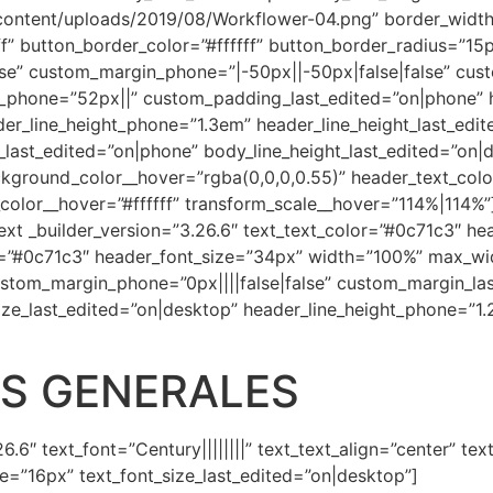
ntent/uploads/2019/08/Workflower-04.png” border_width_al
” button_border_color=”#ffffff” button_border_radius=”15px”
se” custom_margin_phone=”|-50px||-50px|false|false” cus
_phone=”52px||” custom_padding_last_edited=”on|phone” 
der_line_height_phone=”1.3em” header_line_height_last_edi
last_edited=”on|phone” body_line_height_last_edited=”on|
kground_color__hover=”rgba(0,0,0,0.55)” header_text_col
_color__hover=”#ffffff” transform_scale__hover=”114%|114%
ext _builder_version=”3.26.6″ text_text_color=”#0c71c3″ hea
or=”#0c71c3″ header_font_size=”34px” width=”100%” max_w
stom_margin_phone=”0px||||false|false” custom_margin_la
ze_last_edited=”on|desktop” header_line_height_phone=”1
AS GENERALES
6.6″ text_font=”Century||||||||” text_text_align=”center” te
ne=”16px” text_font_size_last_edited=”on|desktop”]