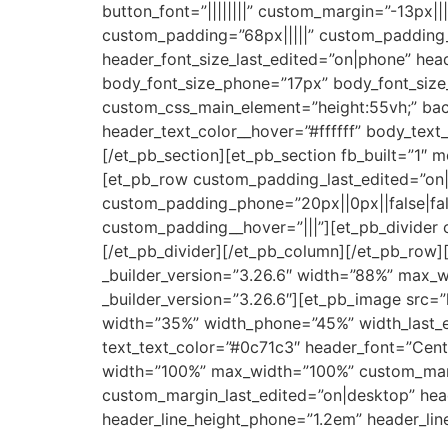
button_font=”||||||||” custom_margin=”-13px|
custom_padding=”68px|||||” custom_padding
header_font_size_last_edited=”on|phone” hea
body_font_size_phone=”17px” body_font_size_
custom_css_main_element=”height:55vh;” bac
header_text_color__hover=”#ffffff” body_text
[/et_pb_section][et_pb_section fb_built=”1″
[et_pb_row custom_padding_last_edited=”on|
custom_padding_phone=”20px||0px||false|fals
custom_padding__hover=”|||”][et_pb_divider c
[/et_pb_divider][/et_pb_column][/et_pb_row]
_builder_version=”3.26.6″ width=”88%” max_
_builder_version=”3.26.6″][et_pb_image src=”
width=”35%” width_phone=”45%” width_last_ed
text_text_color=”#0c71c3″ header_font=”Centu
width=”100%” max_width=”100%” custom_margi
custom_margin_last_edited=”on|desktop” hea
header_line_height_phone=”1.2em” header_lin