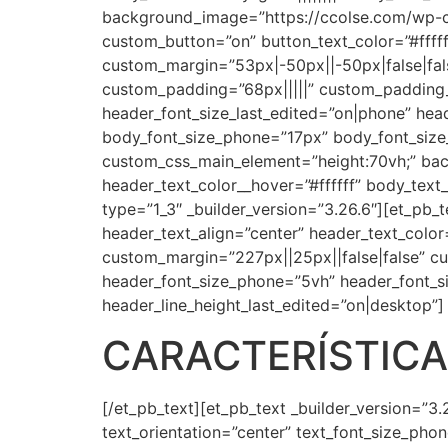
background_image=”https://ccolse.com/wp-co
custom_button=”on” button_text_color=”#ffffff
custom_margin=”53px|-50px||-50px|false|fal
custom_padding=”68px|||||” custom_padding
header_font_size_last_edited=”on|phone” hea
body_font_size_phone=”17px” body_font_size_
custom_css_main_element=”height:70vh;” bac
header_text_color__hover=”#ffffff” body_text
type=”1_3″ _builder_version=”3.26.6″][et_pb_t
header_text_align=”center” header_text_col
custom_margin=”227px||25px||false|false” cu
header_font_size_phone=”5vh” header_font_si
header_line_height_last_edited=”on|desktop”]
CARACTERÍSTIC
[/et_pb_text][et_pb_text _builder_version=”3.2
text_orientation=”center” text_font_size_pho