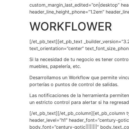
custom_margin_last_edited=”on|desktop” hea
header_line_height_phone=”1.2em” header_lin
WORKFLOWER
[/et_pb_text][et_pb_text _builder_version=”3.2
text_orientation=”center” text_font_size_pho
Si la necesidad de tu negocio es tener contro
muebles, papelería, etc.
Desarrollamos un Workflow que permite vincul
porterías o puntos de control de salidas.
Las notificaciones de la herramienta permite
un estricto control para alertar si ha regres
[/et_pb_text][/et_pb_column][et_pb_column ty
header_level=”h1″ header_font=”century-gotic|
body_font=”century-gotic||||||||” body_text_