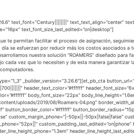
6.6″ text_font=”Century||||||||” text_text_align=”center” te
ne=”16px” text_font_size_last_edited=”on|desktop”]
ue te permitan facilitar el proceso de asignación, seguimien
a día se esfuerzan por reducir más los costos asociados a t
desarrollamos nuestra solución “ROAMERS” diseñado para fac
jo cada vez que lo necesiten y de esta manera garantizar la
o computadores.
pe=”1_3″ _builder_version=”3.26.6″][et_pb_cta button_url=”
700|||||||” header_text_color=”#ffffff” header_font_size=”6
color=”#ffffff” body_font_size=”22px” body_line_height=”1.
ntent/uploads/2019/08/Roamers-04.png” border_width_all=”
” button_border_color=”#ffffff” button_border_radius=”15px”
lse” custom_margin_phone=”|-50px||-50px|false|false” cus
_phone=”52px||” custom_padding_last_edited=”on|phone” 
der_line_height_phone=”1.3em” header_line_height_last_edi