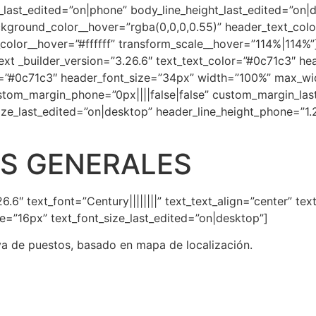
last_edited=”on|phone” body_line_height_last_edited=”on|
kground_color__hover=”rgba(0,0,0,0.55)” header_text_col
_color__hover=”#ffffff” transform_scale__hover=”114%|114%
ext _builder_version=”3.26.6″ text_text_color=”#0c71c3″ hea
or=”#0c71c3″ header_font_size=”34px” width=”100%” max_w
stom_margin_phone=”0px||||false|false” custom_margin_las
ze_last_edited=”on|desktop” header_line_height_phone=”1
AS GENERALES
6.6″ text_font=”Century||||||||” text_text_align=”center” te
ne=”16px” text_font_size_last_edited=”on|desktop”]
a de puestos, basado en mapa de localización.