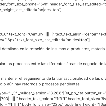
der_font_size_phone=”5vh” header_font_size_last_edited=”
e_height_last_edited=”on|desktop”]
6.6″ text_font=”Century||||||||” text_text_align=”center” te
ne=”16px” text_font_size_last_edited=”on|desktop”]
l detallado en la rotación de insumos o productos, materia
ar los procesos entre las diferentes áreas de negocio de l
n mantener el seguimiento de la transaccionalidad de las 
ado o aún hay retornos o procesos pendientes.
pe=”1_3″ _builder_version=”3.26.6″][et_pb_cta button_url=”
700|||||||” header_text_color=”#ffffff” header_font_size=”6
color=”#ffffff” body_font_size=”22px” body_line_height=”1.